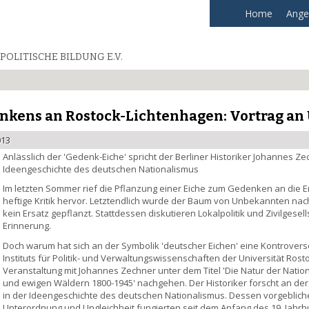
Home
Ange
POLITISCHE BILDUNG E.V.
nkens an Rostock-Lichtenhagen: Vortrag an 
013
Anlässlich der 'Gedenk-Eiche' spricht der Berliner Historiker Johannes Ze
Ideengeschichte des deutschen Nationalismus
Im letzten Sommer rief die Pflanzung einer Eiche zum Gedenken an die 
heftige Kritik hervor. Letztendlich wurde der Baum von Unbekannten nac
kein Ersatz gepflanzt. Stattdessen diskutieren Lokalpolitik und Zivilge
Erinnerung.
Doch warum hat sich an der Symbolik 'deutscher Eichen' eine Kontrovers
Instituts für Politik- und Verwaltungswissenschaften der Universität Rostoc
Veranstaltung mit Johannes Zechner unter dem Titel 'Die Natur der Natio
und ewigen Wäldern 1800-1945' nachgehen. Der Historiker forscht an der 
in der Ideengeschichte des deutschen Nationalismus. Dessen vorgebliche
Unterordnung und Ungleichheit fungierten seit dem Anfang des 19. Jahrh