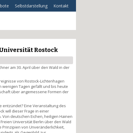
bote
Selbstdarstellung
Kontakt
Universität Rostock
chner am 30. April über den Wald in der
Ereignisse von Rostock-Lichtenhagen
h wenigen Tagen gefällt und bis heute
sellschaft über angemessene Formen der
e entzündet? Eine Veranstaltung des
k will dieser Frage in einer
n. Von deutschen Eichen, heiligen Hainen
Freien Universität Berlin über den Wald
 Prinzipien von Unveränderlichkeit,
underts als Gegenbild zur