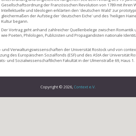
Gesellschaftsordnung der Französischen Revolution von 1789 mit ihren We
Intellektuelle und Ideologen erklärten den 'deutschen Wald' zur prototyp
gleichermaßen der Aufstieg der 'deutschen Eiche' und des 'heiligen Hai
Kultur begann.
Der Vortrag geht anhand zahlreicher Quellenbelege zwischen Romantik u
wie Poeten, Philologen, Publizisten und Propagandisten nationale Identit
tik- und Verwaltungswissenschaften der Universität Rostock und von contex
ützung des Europäischen Sozialfonds (ESF) und des AStA der Universität Rost
ats- und Sozialwissenschaftlichen Fakultät in der Ulmenstraße 69, Haus 1.
Copyright © 2026,
Context e.V.